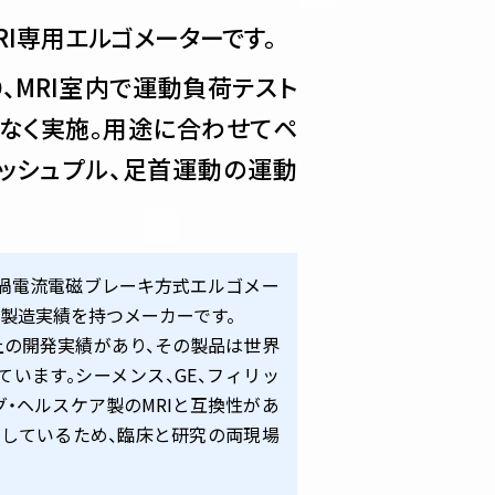
社
スウェーデン モナーク社
RI専用エルゴメーターです。
、MRI室内で運動負荷テスト
アスリート用エルゴメーター
なく実施。用途に合わせてペ
ドイツ RBM社
プッシュプル、足首運動の運動
年に渦電流電磁ブレーキ方式エルゴメー
の製造実績を持つメーカーです。
以上の開発実績があり、その製品は世界
います。シーメンス、GE、フィリッ
グ・ヘルスケア製のMRIと互換性があ
応しているため、臨床と研究の両現場