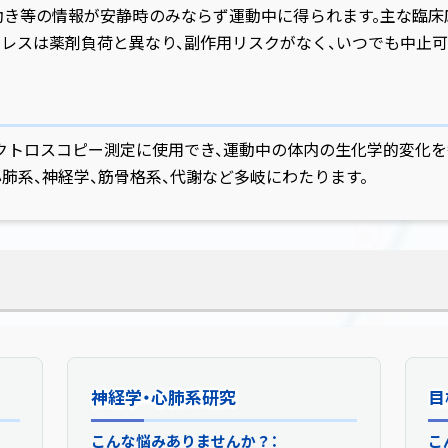
動き等の情報が安静時のみならず運動中に得られます。主な臨床
トレスは薬剤負荷と異なり、副作用リスクがなく、いつでも中止可
クトロスコピー測定に使用でき、運動中の体内の生化学的変化を
肺系、神経学、筋骨格系、代謝など多岐にわたります。
疾患
神経学・心肺系研究
神経学・心肺系研究
目
策：
こんな悩みありませんか？：
MRエルゴメーターによる解決策：
こ