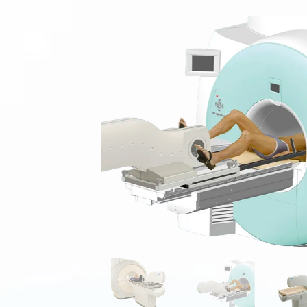
オランダ ロード社
ス
アスリート用エルゴメーター
スウェーデン モナーク社
ア