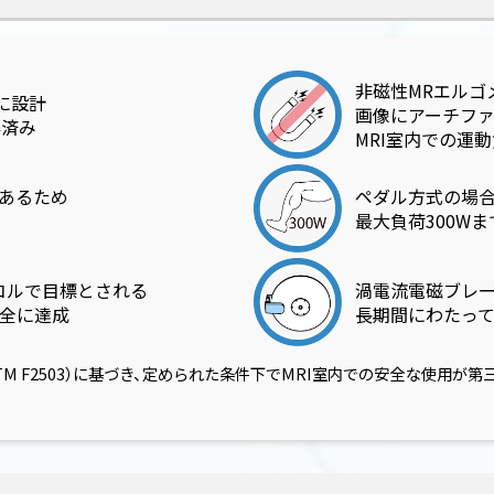
非磁性MRエルゴ
に設計
画像にアーチフ
取得済み
MRI室内での運
あるため
ペダル方式の場
最大負荷300W
コルで目標とされる
渦電流電磁ブレ
安全に達成
長期間にわたっ
規格（ASTM F2503）に基づき、定められた条件下でMRI室内での安全な使