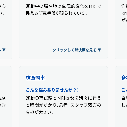
い心
るこ
運動中の脳や肺の生理的変化をMRIで
心臓・循環器系にとどまらず神経学・心
仰
低
い。
を運
捉える研究手段が限られている。
肺系・代謝など幅広い研究分野でのMRI
R
的
して
運動負荷プロトコルに対応しています。
が
層
す。
 ▼
クリックして戻る ▲
クリックして解決策を見る ▼
ク
依存
検査効率
検査効率
多
策：
こんな悩みありませんか？：
MRエルゴメーターによる解決策：
こ
試験
要に
運動負荷試験とMRI撮像を別々に行う
運動負荷とイメージングを同時進行で
自
シ
の対
用リ
と時間がかかり、患者・スタッフ双方の
きるため、最短時間でタイムラグなく画
し
テ
す。
負担が大きい。
像取得が可能になります。
M
プ