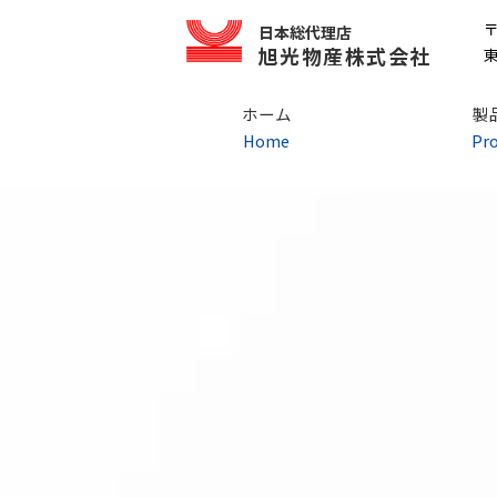
〒
日本総代理店
旭光物産株式会社
東
ホーム
製
Home
Pr
呼気ガス代謝モニター
ドイツ コールテックス社
ド
座位エルゴメーター
オランダ ロード社
オ
トレッドミル