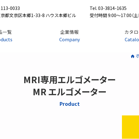
113-0033
Tel. 03-3814-1635
京都文京区本郷1-33-8 ハウス本郷ビル
受付時間 9:00〜17:00（
品一覧
企業情報
カタロ
oducts
Company
Catalo
呼気ガス代謝モニター
インピーダンス式心
イツ コールテックス社
フランス マナテック社
MRI専用エルゴメーター
MR エルゴメーター
アームエルゴメーター
アスリート用エルゴ
Product
ランダ ロード社
オランダ ロード社
ポータブルエルゴメーター
スタンダードエルゴ