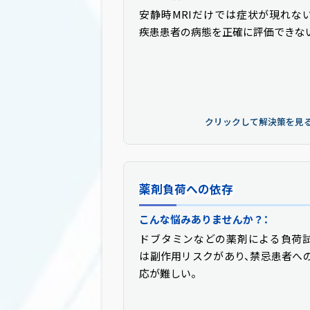
安静時MRIだけでは症状が現れな
運動負荷をかけながらMRI撮像す
疾患患者の病態を正確に評価できな
とで、心室機能・弁機能・心筋の動き
動中に評価できる。安静時では見逃
いた病態の把握が可能になりま
クリックして戻る ▲
クリックして解決策を見る
薬剤負荷への依存
薬剤負荷への
こんな悩みありませんか？：
MRエルゴメーターによる解決
ドブタミンなどの薬剤による負荷
自然な運動による負荷で薬剤が不
は副作用リスクがあり、禁忌患者へ
なります。いつでも中止可能で副作
応が難しい。
スクがなく、再現性も高いで