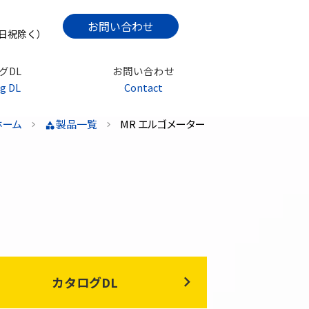
お問い合わせ
土日祝除く）
グDL
お問い合わせ
g DL
Contact
ホーム
製品一覧
MR エルゴメーター
拍出量計
イメージングエルゴメーター
オランダ ロード社
メーター
その他
オランダ ロード社
カタログDL
メーター
ウィンゲートエルゴメーター