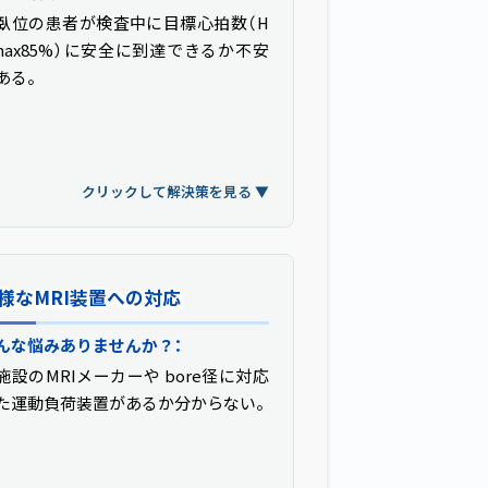
臥位の患者が検査中に目標心拍数（H
スタート負荷から1ワット刻みで段階
max85%）に安全に到達できるか不安
に強度を上げられるため、幅広い患者
ある。
で安全に目標心拍数に到達できます。
リックして戻る ▲
クリックして解決策を見る ▼
様なMRI装置への対応
多様なMRI装置への対応
んな悩みありませんか？：
MRエルゴメーターによる解決策：
施設のMRIメーカーや bore径に対応
ーメンス、GE、フィリップス、ユナイ
た運動負荷装置があるか分からない。
ッド・イメージング・ヘルスケア製の
RIに対応し、ボア径に応じてペダル・
ッシュプル・アップダウン・足首運動
の4方式から選択できます。