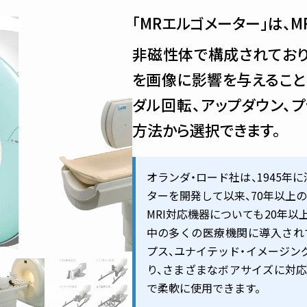
ウェーデン モナーク社
スウェーデン モナーク
「MRエルゴメーター」は、M
非磁性体で構成されており
トレッドミル
運動負荷自動血圧計
を画像に影響を与えること
メリカ ランディス社
アメリカ サンテック社
ダル回転、アップダウン、
方法から選択できます。
オランダ・ロード社は、1945
ターを開発して以来、70年以上
MRI対応機器についても20年
中の多くの医療機関に導入されて
プス、ユナイテッド・イメージン
り、さまざまなボアサイズに対
で柔軟に使用できます。