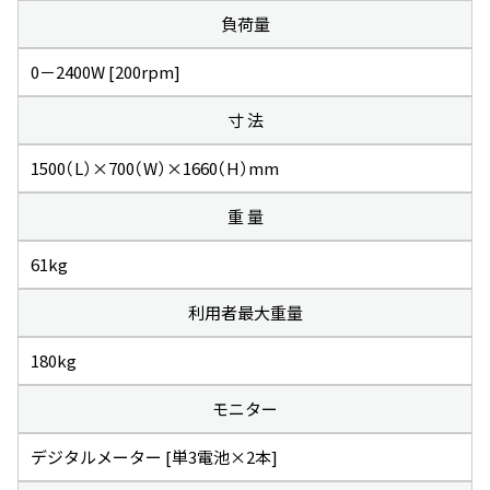
負荷量
0－2400W [200rpm]
寸 法
1500（L）×700（W）×1660（H）mm
重 量
61kg
利用者最大重量
180kg
モニター
デジタルメーター [単3電池×2本]